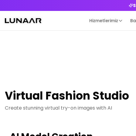
S
S
Hizmetlerimiz
Hizmetlerimiz
Ba
Ba
Virtual Fashion Studio
Create stunning virtual try-on images with AI