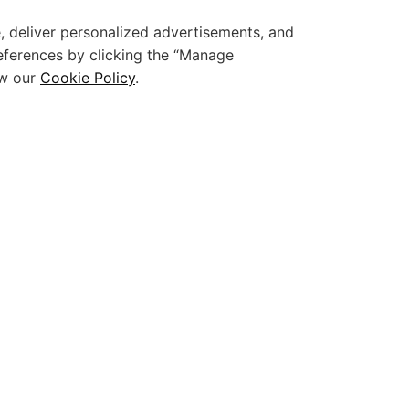
, deliver personalized advertisements, and
eferences by clicking the “Manage
ew our
Cookie Policy
.
Şirket
Ürünler
Hakkımızda
Studio AI