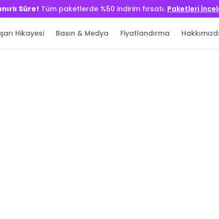
ınırlı Süre!
ınırlı Süre!
Tüm paketlerde %50 indirim fırsatı.
Tüm paketlerde %50 indirim fırsatı.
Paketleri İnce
Paketleri İnce
şarı Hikayesi
şarı Hikayesi
Basın & Medya
Basın & Medya
Fiyatlandırma
Fiyatlandırma
Hakkımızd
Hakkımızd