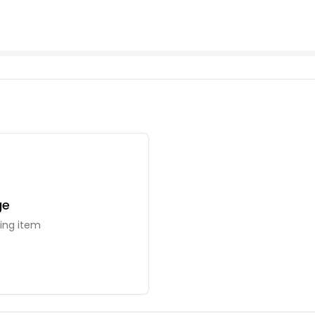
ge
hing item