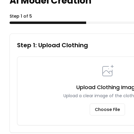
AI Model Creation
Step
1
of
5
Step 1: Upload Clothing
Upload Clothing Ima
Upload a clear image of the clot
Choose File